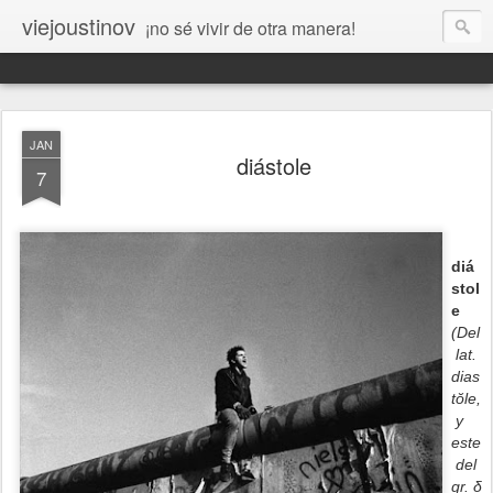
viejoustinov
¡no sé vivir de otra manera!
JAN
diástole
7
diá
stol
e
(
Del
lat.
dias
tŏle,
y
este
del
gr.
δ