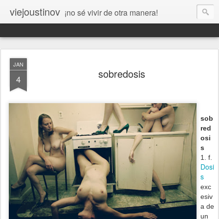
viejoustinov
¡no sé vivir de otra manera!
JAN
sobredosis
4
sob
red
osi
s
1.
f.
Dosi
s
exc
esiv
a de
un